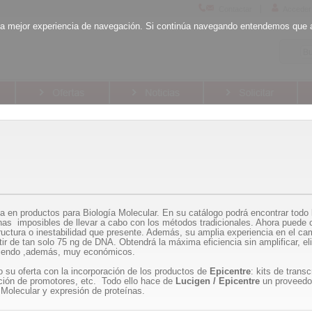
Contactar
Acceder
la mejor experiencia de navegación. Si continúa navegando entendemos que 
en productos para Biología Molecular. En su catálogo podrá encontrar todo lo
nas imposibles de llevar a cabo con los métodos tradicionales. Ahora puede c
uctura o inestabilidad que presente. Además, su amplia experiencia en el camp
tir de tan solo 75 ng de DNA. Obtendrá la máxima eficiencia sin amplificar, 
 siendo ,además, muy económicos.
su oferta con la incorporación de los productos de
Epicentre
: kits de trans
erción de promotores, etc. Todo ello hace de
Lucigen / Epicentre
un proveedor
a Molecular y expresión de proteínas.