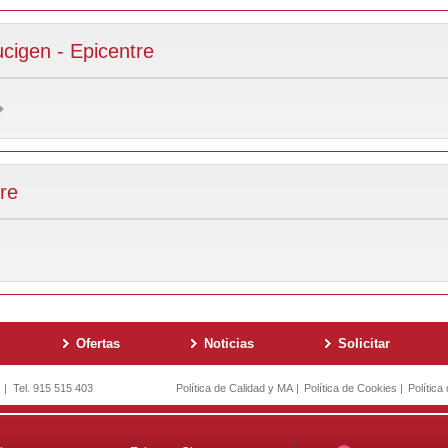
cigen - Epicentre
re
Ofertas
Noticias
Solicitar
d | Tel. 915 515 403
Política de Calidad y MA
|
Política de Cookies
|
Política