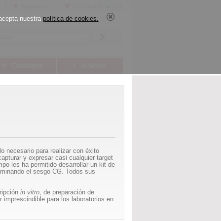
Registrarse
0 Productos
0 €
acepta nuestra
política de cookies.
 necesario para realizar con éxito
apturar y expresar casi cualquier target
o les ha permitido desarrollar un kit de
eliminando el sesgo CG. Todos sus
cripción
in vitro
, de preparación de
 imprescindible para los laboratorios en